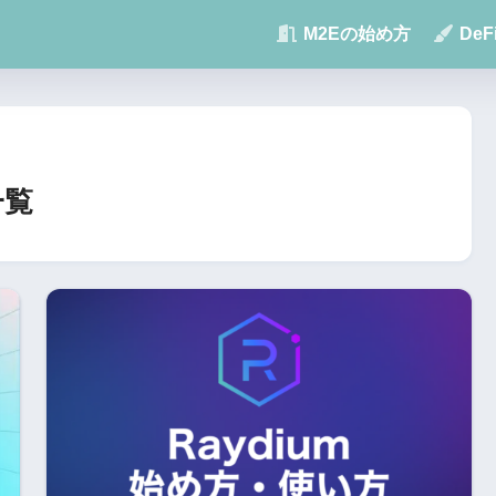
M2Eの始め方
De
一覧