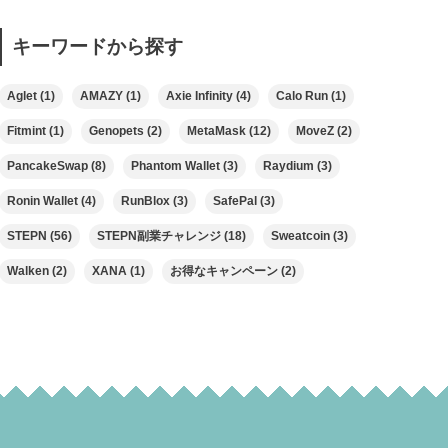
キーワードから探す
Aglet
(1)
AMAZY
(1)
Axie Infinity
(4)
Calo Run
(1)
Fitmint
(1)
Genopets
(2)
MetaMask
(12)
MoveZ
(2)
PancakeSwap
(8)
Phantom Wallet
(3)
Raydium
(3)
Ronin Wallet
(4)
RunBlox
(3)
SafePal
(3)
STEPN
(56)
STEPN副業チャレンジ
(18)
Sweatcoin
(3)
Walken
(2)
XANA
(1)
お得なキャンペーン
(2)