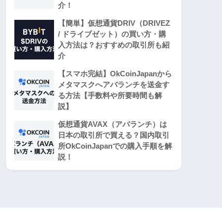
介！
【簡単】仮想通貨DRIV（DRIVEZ
/ ドライブゼット）の買い方・購
入方法は？おすすめの取引所も紹
介
【スマホ完結】OkCoinJapanから
メタマスクへアバランチを送金す
る方法【手数料や所要時間も解
説】
仮想通貨AVAX（アバランチ）は
日本の取引所で買える？国内取引
所OkCoinJapanでの購入手順を解
説！