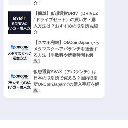
介！
【簡単】仮想通貨DRIV（DRIVEZ
/ ドライブゼット）の買い方・購
入方法は？おすすめの取引所も紹
介
【スマホ完結】OkCoinJapanから
メタマスクへアバランチを送金す
る方法【手数料や所要時間も解
説】
仮想通貨AVAX（アバランチ）は
日本の取引所で買える？国内取引
所OkCoinJapanでの購入手順を解
説！