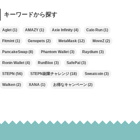
キーワードから探す
Aglet
(1)
AMAZY
(1)
Axie Infinity
(4)
Calo Run
(1)
Fitmint
(1)
Genopets
(2)
MetaMask
(12)
MoveZ
(2)
PancakeSwap
(8)
Phantom Wallet
(3)
Raydium
(3)
Ronin Wallet
(4)
RunBlox
(3)
SafePal
(3)
STEPN
(56)
STEPN副業チャレンジ
(18)
Sweatcoin
(3)
Walken
(2)
XANA
(1)
お得なキャンペーン
(2)