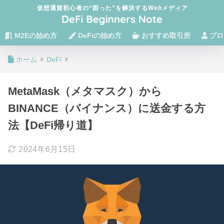
仮想通貨初心者の“困った”を解決するWebメディア
M2Eの始め方
DeFiの始め方
おすすめ取引所
プロ
ホーム
DeFi
MetaMask（メタマスク）から
BINANCE（バイナンス）に送金する方
法【DeFi帰り道】
2024年6月15日