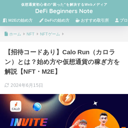
仮想通貨初心者の“困った”を解決するWebメディア
M2Eの始め方
DeFiの始め方
おすすめ取引所
プロ
ホーム
NFT
NFTゲーム
【招待コードあり】Calo Run（カロラ
ン）とは？始め方や仮想通貨の稼ぎ方を
解説【NFT・M2E】
2024年6月15日