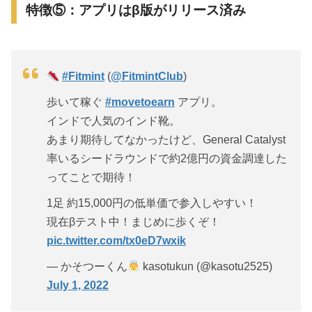
特徴⑤：アプリはβ版がリリース済み
#Fitmint
(
@FitmintClub
)
歩いて稼ぐ
#movetoearn
アプリ。
インドで人気のインド靴。
あまり期待してなかったけど、General Catalyst
率いるシードラウンドで約2億円の資金調達した
ってことで期待！
1足 約15,000円の低単価で参入しやすい！
現在βテスト中！まじめに歩くぞ！
pic.twitter.com/tx0eD7wxik
— かそつーくん
kasotukun (@kasotu2525)
July 1, 2022