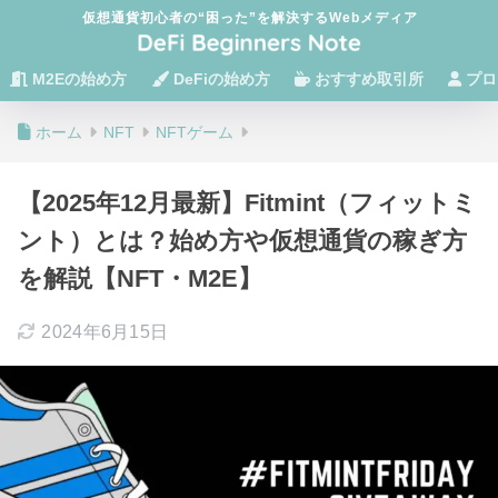
仮想通貨初心者の“困った”を解決するWebメディア
M2Eの始め方
DeFiの始め方
おすすめ取引所
プロ
ホーム
NFT
NFTゲーム
【2025年12月最新】Fitmint（フィットミ
ント）とは？始め方や仮想通貨の稼ぎ方
を解説【NFT・M2E】
2024年6月15日