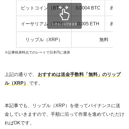
ビットコイン（BTC）
0.0004 BTC
約1,500
イーサリアム（ETH）
0.005 ETH
約1,200
スクロールできます
リップル（XRP）
無料
※記事執筆時点でのレートで日本円に換算
上記の通りで、
おすすめは送金手数料「無料」のリップ
ル（XRP）
です。
本記事でも、リップル（XRP）を使ってバイナンスに送
金していきますので、手順に沿って作業を進めていただけ
ればOKです。