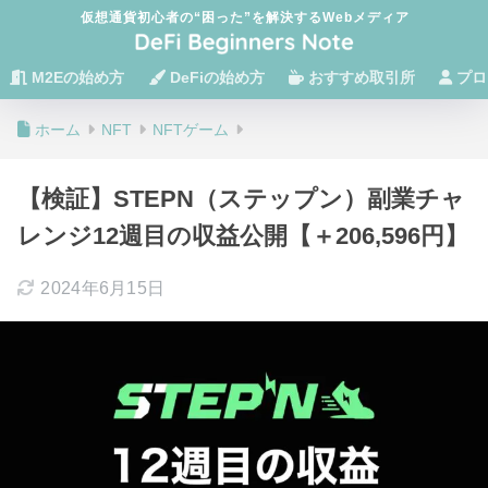
仮想通貨初心者の“困った”を解決するWebメディア
M2Eの始め方
DeFiの始め方
おすすめ取引所
プロ
ホーム
NFT
NFTゲーム
【検証】STEPN（ステップン）副業チャ
レンジ12週目の収益公開【＋206,596円】
2024年6月15日