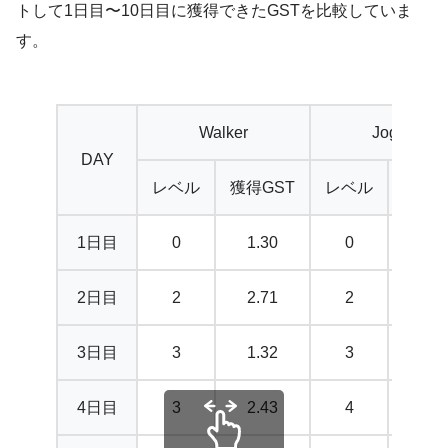
トして1日目〜10日目に獲得できたGSTを比較していま
す。
Walker
Jogger
DAY
レベル
獲得GST
レベル
獲得G
1日目
0
1.30
0
3.9
2日目
2
2.71
2
6.6
3日目
3
1.32
3
7.2
4日目
3
2.43
4
8.1