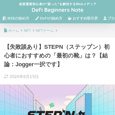
仮想通貨初心者の“困った”を解決するWebメディア
M2Eの始め方
DeFiの始め方
おすすめ取引所
プロ
ホーム
NFT
NFTゲーム
【失敗談あり】STEPN（ステップン）初
心者におすすめの「最初の靴」は？【結
論：Jogger一択です】
2024年6月15日